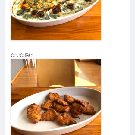
たつた揚げ