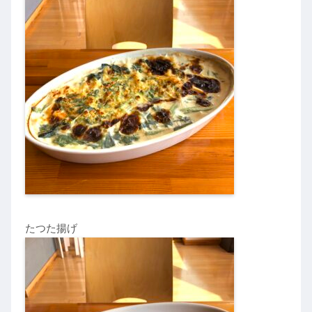
たつた揚げ