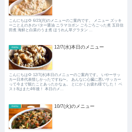
こんにちは🌻 6/23(月)のメニューのご案内です。 メニュー ズッキ
ーニとえのきのバター醤油 ニラマヨポン ごろごろごった煮 五目信
田煮 海鮮と白菜のうま煮 ほうれん草グラタン ...
12/7(水)本日のメニュー
menu
こんにちは🌻 12/7(水)本日のメニューのご案内です。 いやーサッ
カー日本代表惜しかったですね〜。 あんなに心臓に悪いサッカー
って今まで観たことあったかなぁ。 とにかくお疲れ様でした！ ベ
スト8はまた4年後！ 本日のメ...
10/7(火)のメニュー
menu