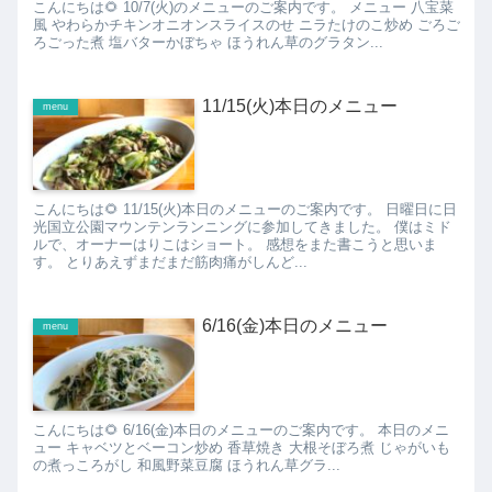
こんにちは🌻 10/7(火)のメニューのご案内です。 メニュー 八宝菜
風 やわらかチキンオニオンスライスのせ ニラたけのこ炒め ごろご
ろごった煮 塩バターかぼちゃ ほうれん草のグラタン...
11/15(火)本日のメニュー
menu
こんにちは🌻 11/15(火)本日のメニューのご案内です。 日曜日に日
光国立公園マウンテンランニングに参加してきました。 僕はミド
ルで、オーナーはりこはショート。 感想をまた書こうと思いま
す。 とりあえずまだまだ筋肉痛がしんど...
6/16(金)本日のメニュー
menu
こんにちは🌻 6/16(金)本日のメニューのご案内です。 本日のメニ
ュー キャベツとベーコン炒め 香草焼き 大根そぼろ煮 じゃがいも
の煮っころがし 和風野菜豆腐 ほうれん草グラ...