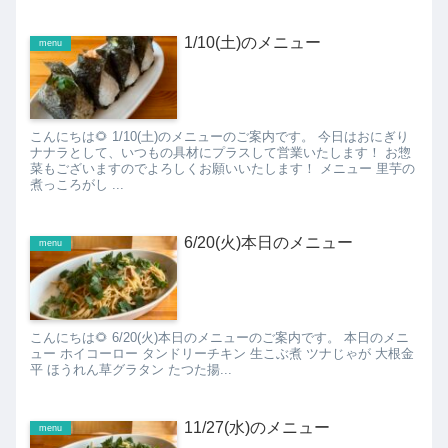
1/10(土)のメニュー
menu
こんにちは🌻 1/10(土)のメニューのご案内です。 今日はおにぎり
ナナラとして、いつもの具材にプラスして営業いたします！ お惣
菜もございますのでよろしくお願いいたします！ メニュー 里芋の
煮っころがし ...
6/20(火)本日のメニュー
menu
こんにちは🌻 6/20(火)本日のメニューのご案内です。 本日のメニ
ュー ホイコーロー タンドリーチキン 生こぶ煮 ツナじゃが 大根金
平 ほうれん草グラタン たつた揚...
11/27(水)のメニュー
menu