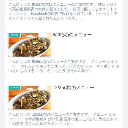
こんにちは🌻 8/10(木)本日のメニューのご案内です。 昨日ラジオ
で高校生起業家の特集を聴きました。 街頭で配ってるポケットテ
ィッシュと、Facebookが広告で収益を上げている、というところ
からアイディアが生まれたんだそうです。 ...
8/26(火)のメニュー
menu
こんにちは🌻 8/26(火)のメニューのご案内です。 メニュー ホイコ
ーロー やわらかチキンオニオンスライスのせ ジャーマンポテト さ
つまいもの甘煮 ごろごろごった煮 ほうれん草グ...
12/25(木)のメニュー
menu
こんにちは🌻 12/25(木)のメニューのご案内です。 メニュー ホイ
コーロー ゆず胡椒焼き 炒り豆腐 里芋の煮っころがし 大根ときの
この煮物 ほうれん草グラタン たつた...