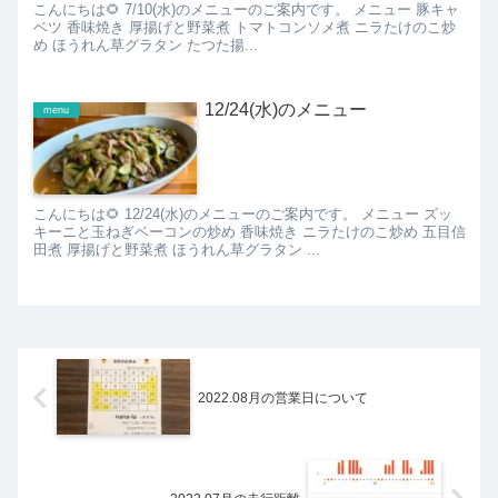
こんにちは🌻 7/10(水)のメニューのご案内です。 メニュー 豚キャ
ベツ 香味焼き 厚揚げと野菜煮 トマトコンソメ煮 ニラたけのこ炒
め ほうれん草グラタン たつた揚...
12/24(水)のメニュー
menu
こんにちは🌻 12/24(水)のメニューのご案内です。 メニュー ズッ
キーニと玉ねぎベーコンの炒め 香味焼き ニラたけのこ炒め 五目信
田煮 厚揚げと野菜煮 ほうれん草グラタン ...
2022.08月の営業日について