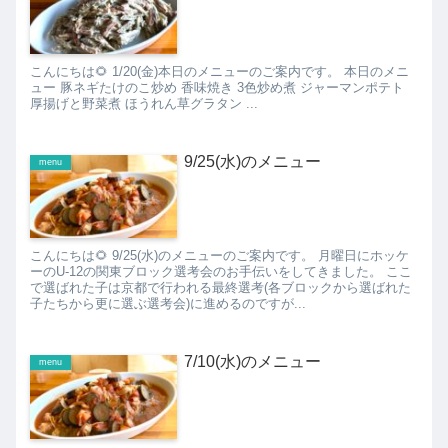
こんにちは🌻 1/20(金)本日のメニューのご案内です。 本日のメニ
ュー 豚ネギたけのこ炒め 香味焼き 3色炒め煮 ジャーマンポテト
厚揚げと野菜煮 ほうれん草グラタン ...
9/25(水)のメニュー
menu
こんにちは🌻 9/25(水)のメニューのご案内です。 月曜日にホッケ
ーのU-12の関東ブロック選考会のお手伝いをしてきました。 ここ
で選ばれた子は京都で行われる最終選考(各ブロックから選ばれた
子たちから更に選ぶ選考会)に進めるのですが...
7/10(水)のメニュー
menu