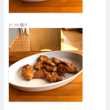
たつた揚げ