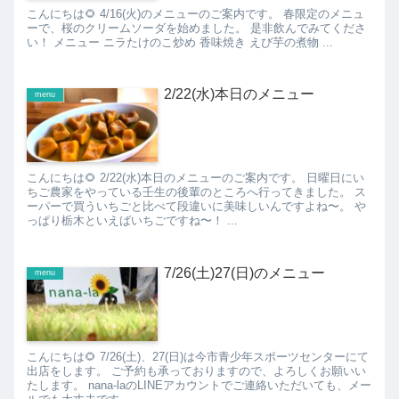
こんにちは🌻 4/16(火)のメニューのご案内です。 春限定のメニュ
ーで、桜のクリームソーダを始めました。 是非飲んでみてくださ
い！ メニュー ニラたけのこ炒め 香味焼き えび芋の煮物 ...
2/22(水)本日のメニュー
menu
こんにちは🌻 2/22(水)本日のメニューのご案内です。 日曜日にい
ちご農家をやっている壬生の後輩のところへ行ってきました。 ス
ーパーで買ういちごと比べて段違いに美味しいんですよね〜。 や
っぱり栃木といえばいちごですね〜！ ...
7/26(土)27(日)のメニュー
menu
こんにちは🌻 7/26(土)、27(日)は今市青少年スポーツセンターにて
出店をします。 ご予約も承っておりますので、よろしくお願いい
たします。 nana-laのLINEアカウントでご連絡いただいても、メー