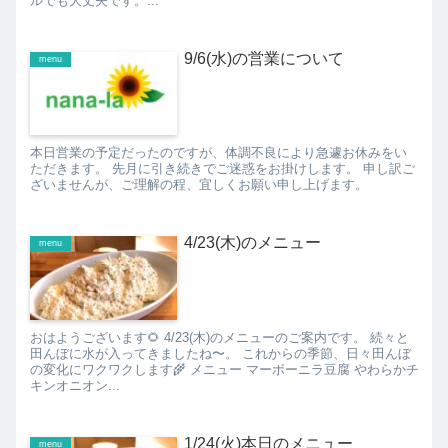
ルでも大丈夫です。...
9/6(水)の営業について
menu
本日営業の予定だったのですが、体調不良により急遽お休みをい
ただきます。 先月に引き続きでご迷惑をお掛けします。 申し訳ご
ざいませんが、ご理解の程、宜しくお願い申し上げます。
4/23(木)のメニュー
menu
おはようございます🌻 4/23(木)のメニューのご案内です。 続々と
田んぼに水が入ってきましたね〜。 これからの季節、日々田んぼ
の変化にワクワクします🌾 メニュー マーボーニラ豆腐 やわらかチ
キンオニオン...
1/24(火)本日のメニュー
menu