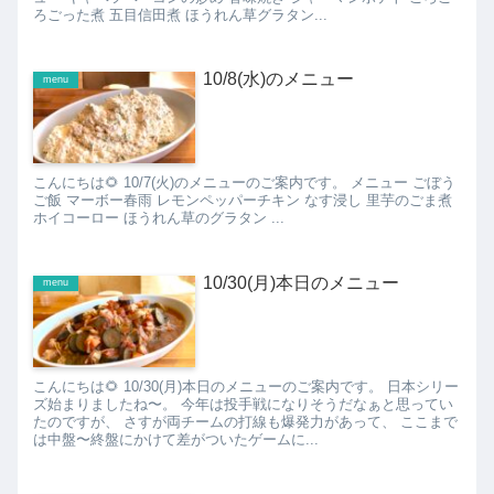
ろごった煮 五目信田煮 ほうれん草グラタン...
10/8(水)のメニュー
menu
こんにちは🌻 10/7(火)のメニューのご案内です。 メニュー ごぼう
ご飯 マーボー春雨 レモンペッパーチキン なす浸し 里芋のごま煮
ホイコーロー ほうれん草のグラタン ...
10/30(月)本日のメニュー
menu
こんにちは🌻 10/30(月)本日のメニューのご案内です。 日本シリー
ズ始まりましたね〜。 今年は投手戦になりそうだなぁと思ってい
たのですが、 さすが両チームの打線も爆発力があって、 ここまで
は中盤〜終盤にかけて差がついたゲームに...