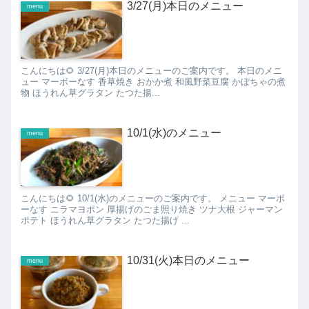
3/27(月)本日のメニュー
menu
こんにちは🌻 3/27(月)本日のメニューのご案内です。 本日のメニ
ュー マーボーなす 香草焼き おかか煮 和風野菜豆腐 かぼちゃの煮
物 ほうれん草グラタン たつた揚...
10/1(水)のメニュー
menu
こんにちは🌻 10/1(水)のメニューのご案内です。 メニュー マーボ
ーなす ニラマヨポン 厚揚げのごま照り焼き ツナ大根 ジャーマン
ポテト ほうれん草グラタン たつた揚げ ...
10/31(火)本日のメニュー
menu